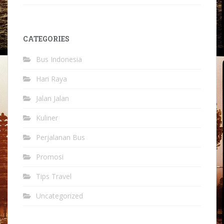
CATEGORIES
Bus Indonesia
Hari Raya
Jalan Jalan
Kuliner
Perjalanan Bus
Promosi
Tips Travel
Uncategorized