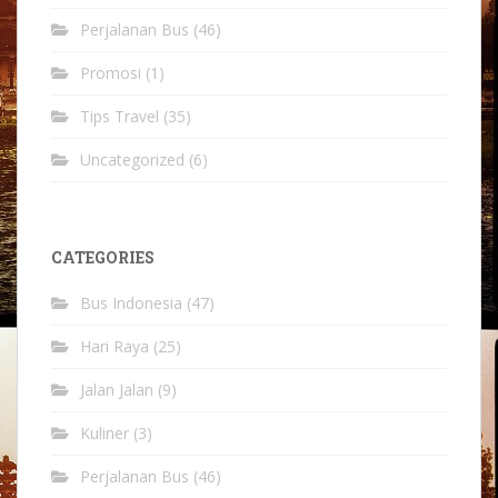
Perjalanan Bus
(46)
Promosi
(1)
Tips Travel
(35)
Uncategorized
(6)
CATEGORIES
Bus Indonesia
(47)
Hari Raya
(25)
Jalan Jalan
(9)
Kuliner
(3)
Perjalanan Bus
(46)