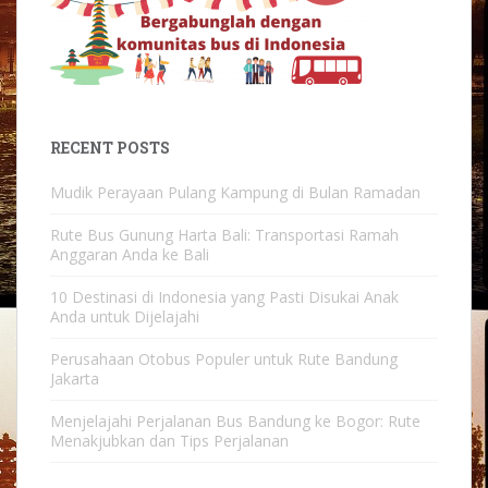
RECENT POSTS
Mudik Perayaan Pulang Kampung di Bulan Ramadan
Rute Bus Gunung Harta Bali: Transportasi Ramah
Anggaran Anda ke Bali
10 Destinasi di Indonesia yang Pasti Disukai Anak
Anda untuk Dijelajahi
Perusahaan Otobus Populer untuk Rute Bandung
Jakarta
Menjelajahi Perjalanan Bus Bandung ke Bogor: Rute
Menakjubkan dan Tips Perjalanan