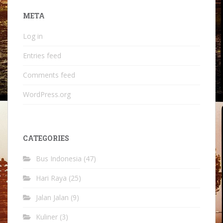
META
Log in
Entries feed
Comments feed
WordPress.org
CATEGORIES
Bus Indonesia
(47)
Hari Raya
(25)
Jalan Jalan
(9)
Kuliner
(3)