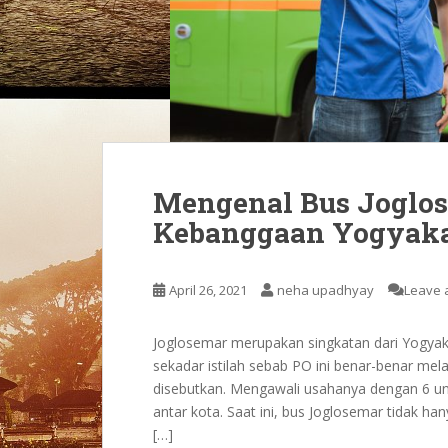
Mengenal Bus Joglo
Kebanggaan Yogyaka
April 26, 2021
neha upadhyay
Leave 
Joglosemar merupakan singkatan dari Yogyak
sekadar istilah sebab PO ini benar-benar mela
disebutkan. Mengawali usahanya dengan 6 uni
antar kota. Saat ini, bus Joglosemar tidak han
[…]