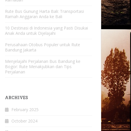
Rute Bus Gunung Harta Bali: Transportasi
Ramah Anggaran Anda ke Bali
10 Destinasi di Indonesia yang Pasti Disukai
Anak Anda untuk Dijelajahi
Perusahaan Otobus Populer untuk Rute
Bandung Jakarta
Menjelajahi Perjalanan Bus Bandung ke
Bogor: Rute Menakjubkan dan Tips
Perjalanan
ARCHIVES
February 2025
October 2024