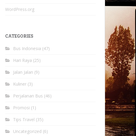
WordPress.org
CATEGORIES
Bus Indonesia
(47)
Hari Raya
(25)
Jalan Jalan
(9)
Kuliner
(3)
Perjalanan Bus
(46)
Promosi
(1)
Tips Travel
(35)
Uncategorized
(6)