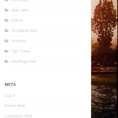
Jalan Jalan
Kuliner
Perjalanan Bus
Promosi
Tips Travel
Uncategorized
META
Log in
Entries feed
Comments feed