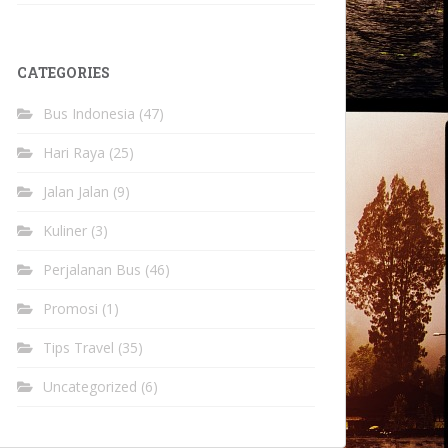
CATEGORIES
Bus Indonesia
(47)
Hari Raya
(25)
Jalan Jalan
(9)
Kuliner
(3)
Perjalanan Bus
(46)
Promosi
(1)
Tips Travel
(35)
Uncategorized
(6)