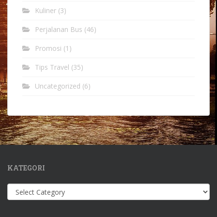
Kuliner
(3)
Perjalanan Bus
(46)
Promosi
(1)
Tips Travel
(35)
Uncategorized
(6)
KATEGORI
Kategori