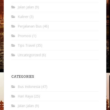
Jalan Jalan
(9)
Kuliner
(3)
Perjalanan Bus
(46)
Promosi
(1)
Tips Travel
(35)
Uncategorized
(6)
CATEGORIES
Bus Indonesia
(47)
Hari Raya
(25)
Jalan Jalan
(9)