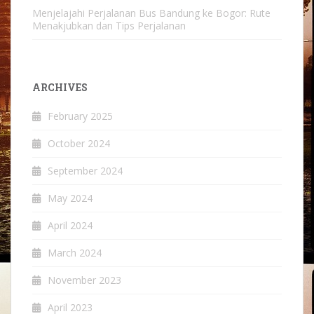
Menjelajahi Perjalanan Bus Bandung ke Bogor: Rute
Menakjubkan dan Tips Perjalanan
ARCHIVES
February 2025
October 2024
September 2024
May 2024
April 2024
March 2024
November 2023
April 2023