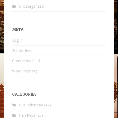
Uncategorized
META
Log in
Entries feed
Comments feed
WordPress.org
CATEGORIES
Bus Indonesia
(47)
Hari Raya
(25)