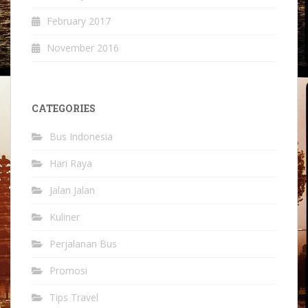
February 2017
November 2016
CATEGORIES
Bus Indonesia
Hari Raya
Jalan Jalan
Kuliner
Perjalanan Bus
Promosi
Tips Travel