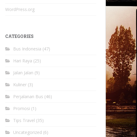
WordPress.org
CATEGORIES
Bus Indonesia
(47)
Hari Raya
(25)
Jalan Jalan
(9)
Kuliner
(3)
Perjalanan Bus
(46)
Promosi
(1)
Tips Travel
(35)
Uncategorized
(6)