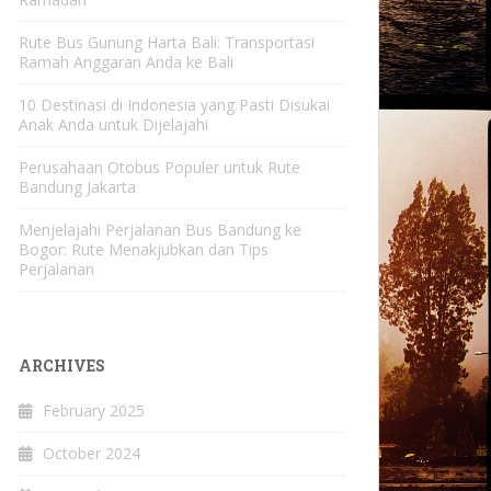
Rute Bus Gunung Harta Bali: Transportasi
Ramah Anggaran Anda ke Bali
10 Destinasi di Indonesia yang Pasti Disukai
Anak Anda untuk Dijelajahi
Perusahaan Otobus Populer untuk Rute
Bandung Jakarta
Menjelajahi Perjalanan Bus Bandung ke
Bogor: Rute Menakjubkan dan Tips
Perjalanan
ARCHIVES
February 2025
October 2024