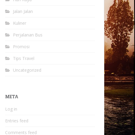
Jalan Jalan
Kuliner
Perjalanan Bus
Promosi
Tips Travel
Uncategorized
META
Log in
Entries feed
Comments feed