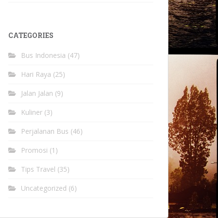
CATEGORIES
Bus Indonesia
(47)
Hari Raya
(25)
Jalan Jalan
(9)
Kuliner
(3)
Perjalanan Bus
(46)
Promosi
(1)
Tips Travel
(35)
Uncategorized
(6)