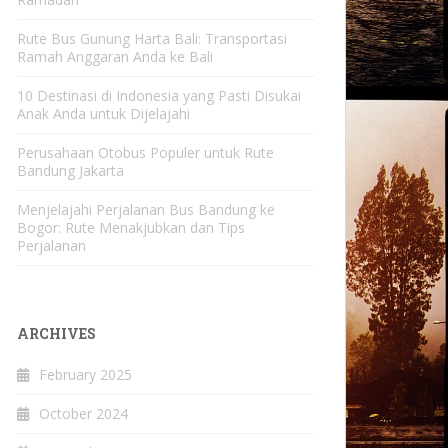
Rute Bus Gunung Harta Bali: Transportasi
Ramah Anggaran Anda ke Bali
10 Destinasi di Indonesia yang Pasti Disukai
Anak Anda untuk Dijelajahi
Perusahaan Otobus Populer untuk Rute
Bandung Jakarta
Menjelajahi Perjalanan Bus Bandung ke
Bogor: Rute Menakjubkan dan Tips
Perjalanan
ARCHIVES
February 2025
October 2024