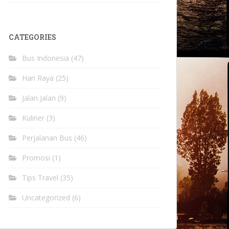
CATEGORIES
Bus Indonesia
(47)
Hari Raya
(25)
Jalan Jalan
(9)
Kuliner
(3)
Perjalanan Bus
(46)
Promosi
(1)
Tips Travel
(35)
Uncategorized
(6)