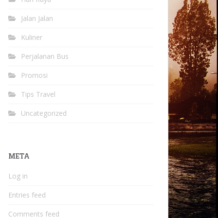
Jalan Jalan
Kuliner
Perjalanan Bus
Promosi
Tips Travel
Uncategorized
META
Log in
Entries feed
Comments feed