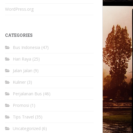
WordPress.org
CATEGORIES
Bus Indonesia
(47)
Hari Raya
(25)
Jalan Jalan
(9)
Kuliner
(3)
Perjalanan Bus
(46)
Promosi
(1)
Tips Travel
(35)
Uncategorized
(6)