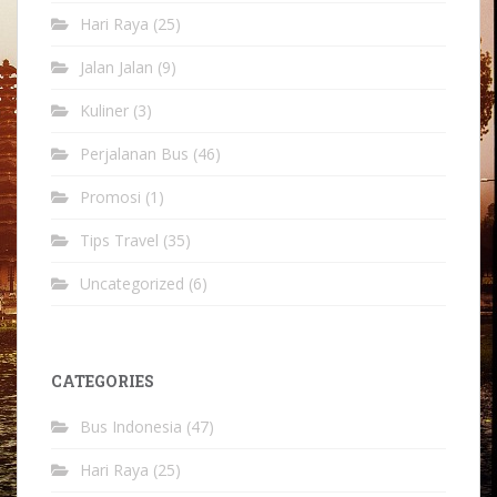
Hari Raya
(25)
Jalan Jalan
(9)
Kuliner
(3)
Perjalanan Bus
(46)
Promosi
(1)
Tips Travel
(35)
Uncategorized
(6)
CATEGORIES
Bus Indonesia
(47)
Hari Raya
(25)