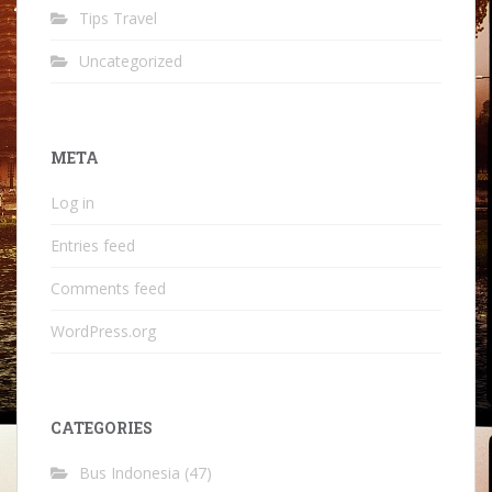
Tips Travel
Uncategorized
META
Log in
Entries feed
Comments feed
WordPress.org
CATEGORIES
Bus Indonesia
(47)