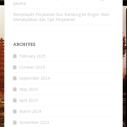
Jakarta
Menjelajahi Perjalanan Bus Bandung ke Bogor: Rute
Menakjubkan dan Tips Perjalanan
ARCHIVES
February 2025
October 2024
September 2024
May 2024
April 2024
March 2024
November 2023