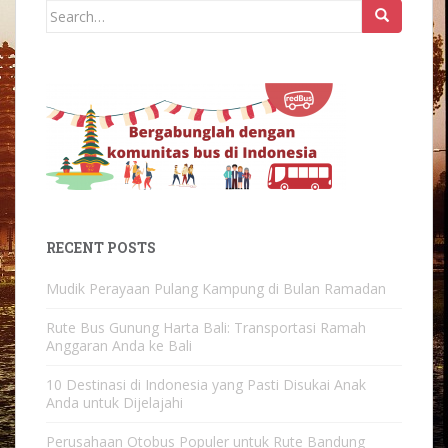
Search
for:
RECENT POSTS
Mudik Perayaan Pulang Kampung di Bulan Ramadan
Rute Bus Gunung Harta Bali: Transportasi Ramah
Anggaran Anda ke Bali
10 Destinasi di Indonesia yang Pasti Disukai Anak
Anda untuk Dijelajahi
Perusahaan Otobus Populer untuk Rute Bandung