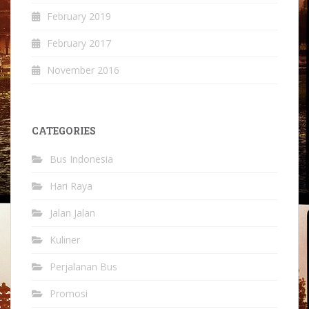
February 2019
February 2017
November 2016
CATEGORIES
Bus Indonesia
Hari Raya
Jalan Jalan
Kuliner
Perjalanan Bus
Promosi