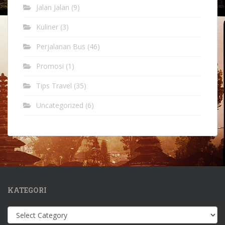
Jalan Jalan
(9)
Kuliner
(3)
Perjalanan Bus
(46)
Promosi
(1)
Tips Travel
(35)
Uncategorized
(6)
KATEGORI
Kategori