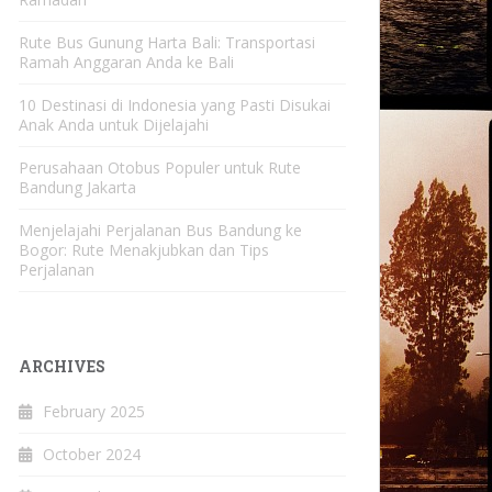
Rute Bus Gunung Harta Bali: Transportasi
Ramah Anggaran Anda ke Bali
10 Destinasi di Indonesia yang Pasti Disukai
Anak Anda untuk Dijelajahi
Perusahaan Otobus Populer untuk Rute
Bandung Jakarta
Menjelajahi Perjalanan Bus Bandung ke
Bogor: Rute Menakjubkan dan Tips
Perjalanan
ARCHIVES
February 2025
October 2024