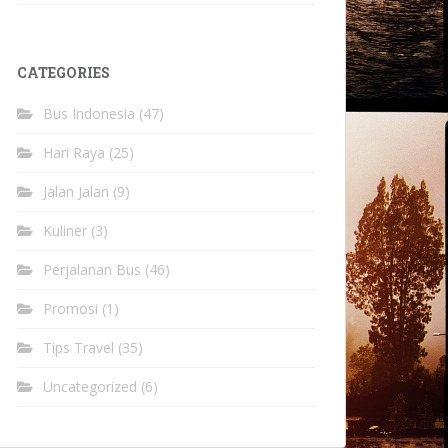
CATEGORIES
Bus Indonesia
(47)
Hari Raya
(25)
Jalan Jalan
(9)
Kuliner
(3)
Perjalanan Bus
(46)
Promosi
(1)
Tips Travel
(35)
Uncategorized
(6)