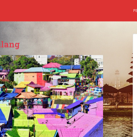
P
alang