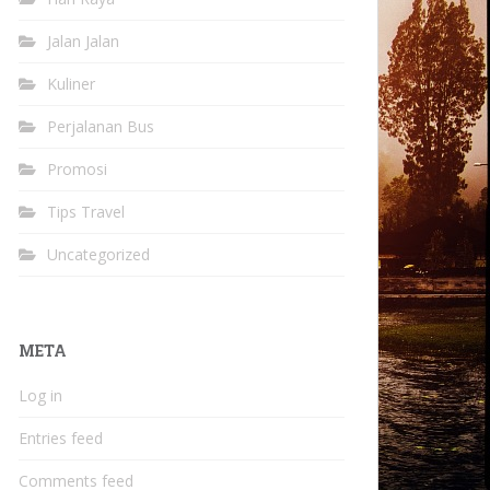
Jalan Jalan
Kuliner
Perjalanan Bus
Promosi
Tips Travel
Uncategorized
META
Log in
Entries feed
Comments feed