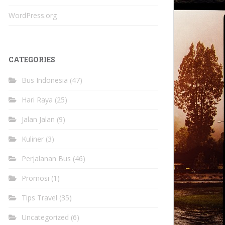
WordPress.org
CATEGORIES
Bus Indonesia
(47)
Hari Raya
(25)
Jalan Jalan
(9)
Kuliner
(3)
Perjalanan Bus
(46)
Promosi
(1)
Tips Travel
(35)
Uncategorized
(6)