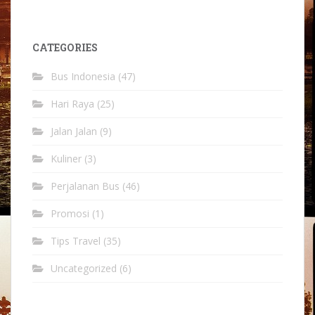
CATEGORIES
Bus Indonesia
(47)
Hari Raya
(25)
Jalan Jalan
(9)
Kuliner
(3)
Perjalanan Bus
(46)
Promosi
(1)
Tips Travel
(35)
Uncategorized
(6)