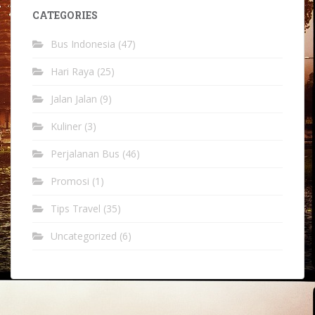
CATEGORIES
Bus Indonesia
(47)
Hari Raya
(25)
Jalan Jalan
(9)
Kuliner
(3)
Perjalanan Bus
(46)
Promosi
(1)
Tips Travel
(35)
Uncategorized
(6)