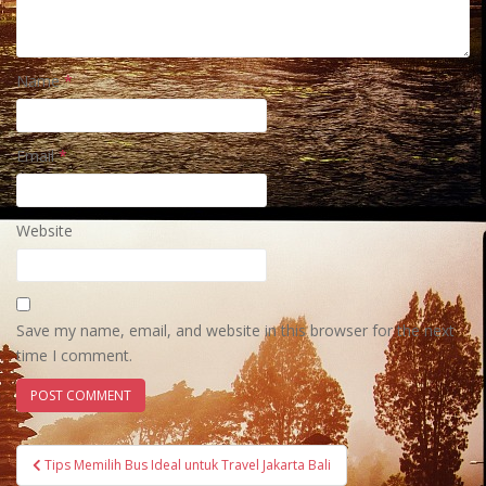
Name
*
Email
*
Website
Save my name, email, and website in this browser for the next
time I comment.
Post
Tips Memilih Bus Ideal untuk Travel Jakarta Bali