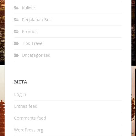
Kuliner
Perjalanan Bus
Promosi
Tips Travel
Uncategorized
META
Log in
Entries feed
Comments feed
WordPress.org