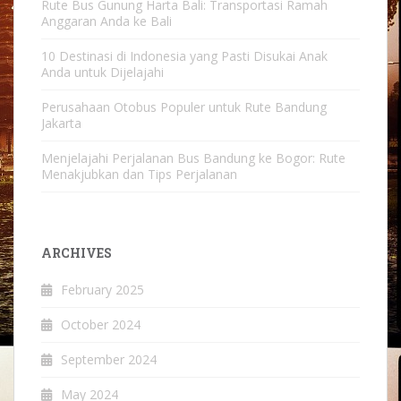
Rute Bus Gunung Harta Bali: Transportasi Ramah
Anggaran Anda ke Bali
10 Destinasi di Indonesia yang Pasti Disukai Anak
Anda untuk Dijelajahi
Perusahaan Otobus Populer untuk Rute Bandung
Jakarta
Menjelajahi Perjalanan Bus Bandung ke Bogor: Rute
Menakjubkan dan Tips Perjalanan
ARCHIVES
February 2025
October 2024
September 2024
May 2024