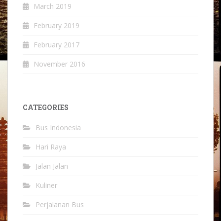
March 2019
February 2019
February 2017
November 2016
CATEGORIES
Bus Indonesia
Hari Raya
Jalan Jalan
Kuliner
Perjalanan Bus