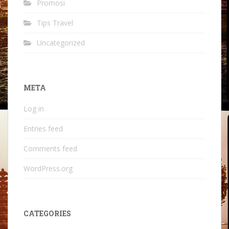
Promosi
Tips Travel
Uncategorized
META
Log in
Entries feed
Comments feed
WordPress.org
CATEGORIES