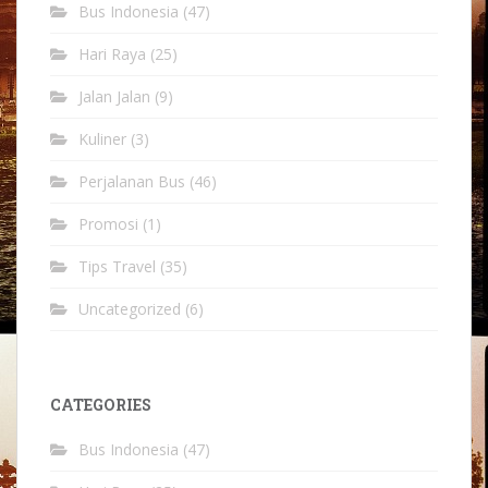
Bus Indonesia
(47)
Hari Raya
(25)
Jalan Jalan
(9)
Kuliner
(3)
Perjalanan Bus
(46)
Promosi
(1)
Tips Travel
(35)
Uncategorized
(6)
CATEGORIES
Bus Indonesia
(47)