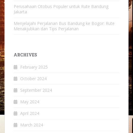
Perusahaan Otobus Populer untuk Rute Bandung
Jakarta
Menjelajahi Perjalanan Bus Bandung ke Bogor: Rute
Menakjubkan dan Tips Perjalanan
ARCHIVES
February 2025
October 2024
September 2024
May 2024
April 2024
March 2024