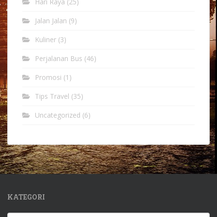
Hari Raya
(25)
Jalan Jalan
(9)
Kuliner
(3)
Perjalanan Bus
(46)
Promosi
(1)
Tips Travel
(35)
Uncategorized
(6)
KATEGORI