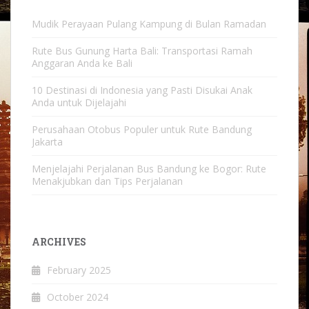
Mudik Perayaan Pulang Kampung di Bulan Ramadan
Rute Bus Gunung Harta Bali: Transportasi Ramah
Anggaran Anda ke Bali
10 Destinasi di Indonesia yang Pasti Disukai Anak
Anda untuk Dijelajahi
Perusahaan Otobus Populer untuk Rute Bandung
Jakarta
Menjelajahi Perjalanan Bus Bandung ke Bogor: Rute
Menakjubkan dan Tips Perjalanan
ARCHIVES
February 2025
October 2024