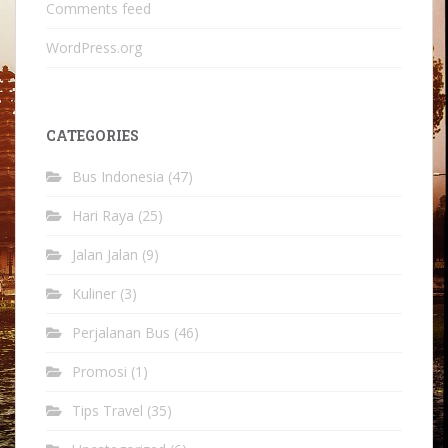
Comments feed
WordPress.org
CATEGORIES
Bus Indonesia
(47)
Hari Raya
(25)
Jalan Jalan
(9)
Kuliner
(3)
Perjalanan Bus
(46)
Promosi
(1)
Tips Travel
(35)