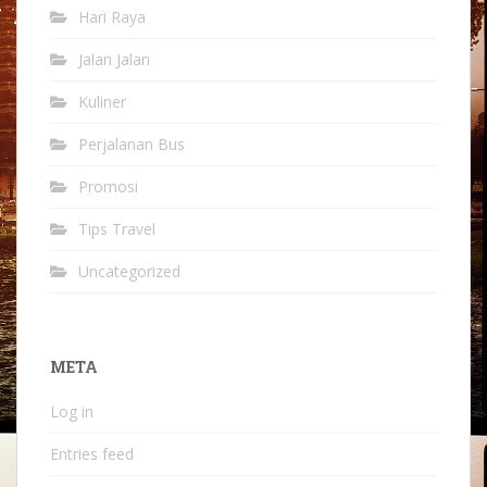
Hari Raya
Jalan Jalan
Kuliner
Perjalanan Bus
Promosi
Tips Travel
Uncategorized
META
Log in
Entries feed