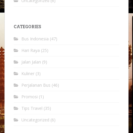
Uncategorized
(6)
CATEGORIES
Bus Indonesia
(47)
Hari Raya
(25)
Jalan Jalan
(9)
Kuliner
(3)
Perjalanan Bus
(46)
Promosi
(1)
Tips Travel
(35)
Uncategorized
(6)