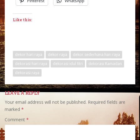
Pinterest
WhatsApp
Like this:
dekor hari raya
dekor raya
dekor sederhana hari raya
dekorasi hari raya
dekorasi idul fitri
dekorasi Ramadan
dekorasi raya
LEAVE A REPLY
Your email address will not be published.
Required fields are
marked
*
Comment
*