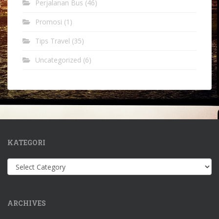
Perjalanan Bus
(46)
Promosi
(1)
Tips Travel
(35)
Uncategorized
(6)
KATEGORI
Kategori
ARCHIVES