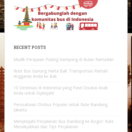
RECENT POSTS
Mudik Perayaan Pulang Kampung di Bulan Ramadan
Rute Bus Gunung Harta Bali: Transportasi Ramah
Anggaran Anda ke Bali
10 Destinasi di Indonesia yang Pasti Disukai Anak
Anda untuk Dijelajahi
Perusahaan Otobus Populer untuk Rute Bandung
Jakarta
Menjelajahi Perjalanan Bus Bandung ke Bogor: Rute
Menakjubkan dan Tips Perjalanan