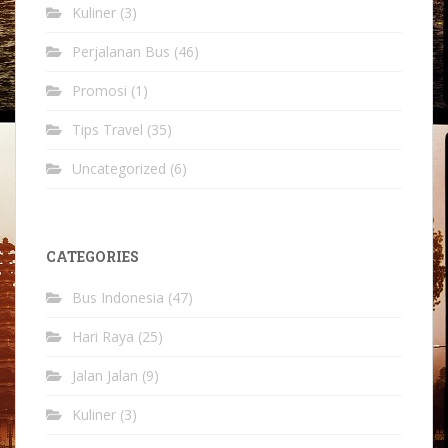
Kuliner
(3)
Perjalanan Bus
(46)
Promosi
(1)
Tips Travel
(35)
Uncategorized
(6)
CATEGORIES
Bus Indonesia
(47)
Hari Raya
(25)
Jalan Jalan
(9)
Kuliner
(3)