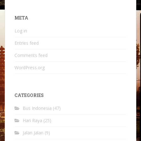
META
Log in
Entries feed
Comments feed
WordPress.org
CATEGORIES
Bus Indonesia
(47)
Hari Raya
(25)
Jalan Jalan
(9)