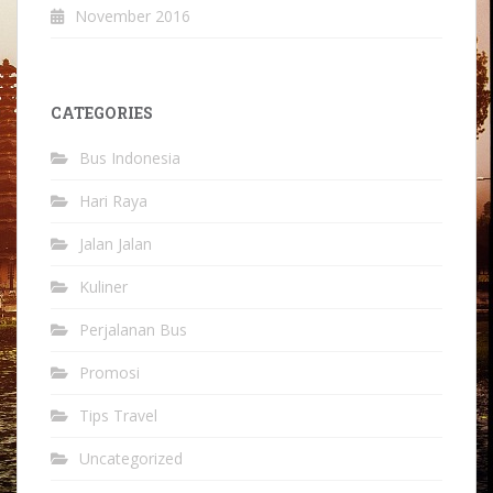
November 2016
CATEGORIES
Bus Indonesia
Hari Raya
Jalan Jalan
Kuliner
Perjalanan Bus
Promosi
Tips Travel
Uncategorized