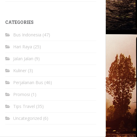
CATEGORIES
Bus Indonesia
(47)
Hari Raya
(25)
Jalan Jalan
(9)
Kuliner
(3)
Perjalanan Bus
(46)
Promosi
(1)
Tips Travel
(35)
Uncategorized
(6)