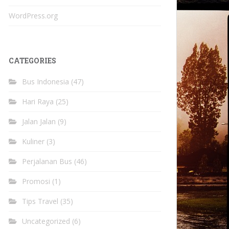
WordPress.org
CATEGORIES
Bus Indonesia
(47)
Hari Raya
(25)
Jalan Jalan
(9)
Kuliner
(3)
Perjalanan Bus
(46)
Promosi
(1)
Tips Travel
(35)
Uncategorized
(6)