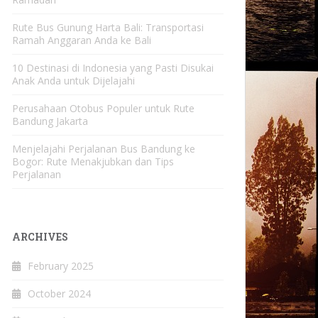
Rute Bus Gunung Harta Bali: Transportasi
Ramah Anggaran Anda ke Bali
10 Destinasi di Indonesia yang Pasti Disukai
Anak Anda untuk Dijelajahi
Perusahaan Otobus Populer untuk Rute
Bandung Jakarta
Menjelajahi Perjalanan Bus Bandung ke
Bogor: Rute Menakjubkan dan Tips
Perjalanan
ARCHIVES
February 2025
October 2024