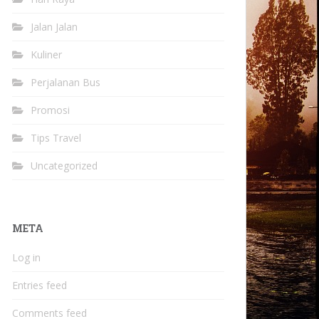
Jalan Jalan
Kuliner
Perjalanan Bus
Promosi
Tips Travel
Uncategorized
META
Log in
Entries feed
Comments feed