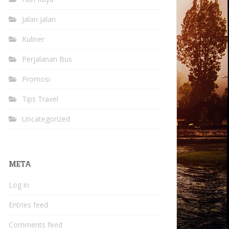
Jalan Jalan
Kuliner
Perjalanan Bus
Promosi
Tips Travel
Uncategorized
META
Log in
Entries feed
Comments feed