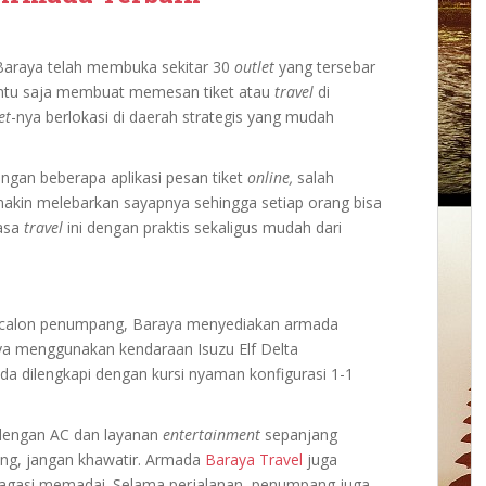
Baraya telah membuka sekitar 30
outlet
yang tersebar
 tentu saja membuat memesan tiket atau
travel
di
et
-nya berlokasi di daerah strategis yang mudah
engan beberapa aplikasi pesan tiket
online,
salah
akin melebarkan sayapnya sehingga setiap orang bisa
asa
travel
ini dengan praktis sekaligus mudah dari
 calon penumpang, Baraya menyediakan armada
aya menggunakan kendaraan Isuzu Elf Delta
da dilengkapi dengan kursi nyaman konfigurasi 1-1
 dengan AC dan layanan
entertainment
sepanjang
ng, jangan khawatir. Armada
Baraya Travel
juga
bagasi memadai. Selama perjalanan, penumpang juga