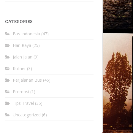
CATEGORIES
Bus Indonesia
(47)
Hari Raya
(25)
Jalan Jalan
(9)
Kuliner
(3)
Perjalanan Bus
(46)
Promosi
(1)
Tips Travel
(35)
Uncategorized
(6)