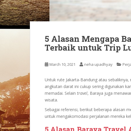
5 Alasan Mengapa Ba
Terbaik untuk Trip L
March 10, 2021
neha upadhyay
Perj
Untuk rute Jakarta-Bandung atau sebaliknya
angkutan darat ini cukup sering digunakan ka
memadai. Selain
travel
, Baraya juga menawark
wisata.
Sebagai referensi, berikut beberapa alasan 
untuk mengakomodasi perjalanan mereka kel
5 Alasan Baraya Travel