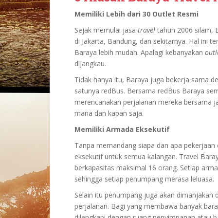
Memiliki Lebih dari 30 Outlet Resmi
Sejak memulai jasa
travel
tahun 2006 silam, 
di Jakarta, Bandung, dan sekitarnya. Hal ini
Baraya lebih mudah. Apalagi kebanyakan
outl
dijangkau.
Tidak hanya itu, Baraya juga bekerja sama d
satunya redBus. Bersama redBus Baraya sem
merencanakan perjalanan mereka bersama j
mana dan kapan saja.
Memiliki Armada Eksekutif
Tanpa memandang siapa dan apa pekerjaan
eksekutif untuk semua kalangan. Travel Bar
berkapasitas maksimal 16 orang. Setiap arma
sehingga setiap penumpang merasa leluasa.
Selain itu penumpang juga akan dimanjakan
perjalanan. Bagi yang membawa banyak bara
dilengkapi dengan ruang penyimpanan atau 