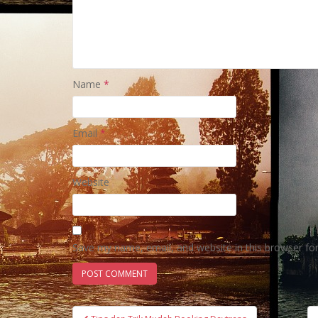
Name
*
Email
*
Website
Save my name, email, and website in this browser fo
Post