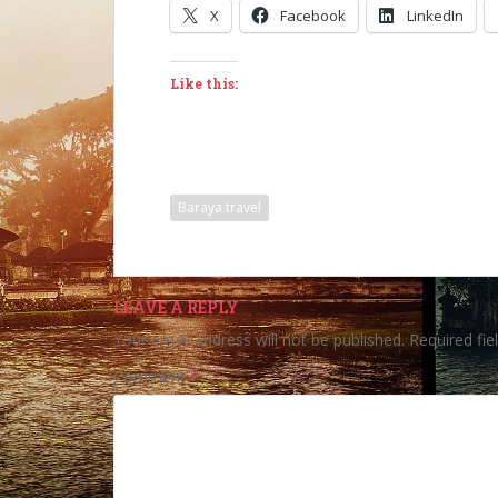
X
Facebook
LinkedIn
Like this:
Baraya travel
LEAVE A REPLY
Your email address will not be published.
Required fi
Comment
*