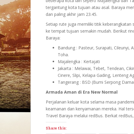
beberapa kota lain seperti Majalengka dan 
tergantung kota tujuan atau asal. Baraya me
dan paling akhir jam 23.45.
Setiap rute juga memiliki titik keberangkatan
ke tempat tujuan semakin mudah. Berikut rinc
Baraya:
Bandung : Pasteur, Surapati, Cileunyi,
Toha.
Majalengka : Kertajati
Jakarta : Melawai, Tebet, Tendean, Ciki
Cinere, Slipi, Kelapa Gading, Lenteng A
Tangerang : BSD (Bumi Serpong Damai
Armada Aman di Era New Normal
Perjalanan keluar kota selama masa pandem
keamanan dan kenyamanan mereka. Hal tersebu
Travel Baraya melalui redBus. Berkat redBus
Share this: