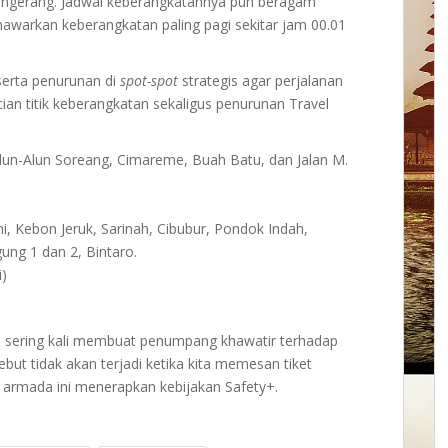
Tangerang. Jadwal keberangkatannya pun beragam
nawarkan keberangkatan paling pagi sekitar jam 00.01
 serta penurunan di
spot-spot
strategis agar perjalanan
ian titik keberangkatan sekaligus penurunan Travel
 Alun-Alun Soreang, Cimareme, Buah Batu, dan Jalan M.
ni, Kebon Jeruk, Sarinah, Cibubur, Pondok Indah,
gung 1 dan 2, Bintaro.
)
i sering kali membuat penumpang khawatir terhadap
t tidak akan terjadi ketika kita memesan tiket
, armada ini menerapkan kebijakan Safety+.