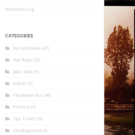
WordPress.org
CATEGORIES
Bus Indonesia
(47)
Hari Raya
(25)
Jalan Jalan
(9)
Kuliner
(3)
Perjalanan Bus
(46)
Promosi
(1)
Tips Travel
(35)
Uncategorized
(6)