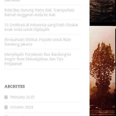
Rute Bus Gunung Harta Bali: Transportasi
Ramah Anggaran Anda ke Bali
10 Destinasi di Indonesia yang Pasti Disukai
Anak Anda untuk Dijelajahi
Perusahaan Otobus Populer untuk Rute
Bandung Jakarta
Menjelajahi Perjalanan Bus Bandung ke
Bogor: Rute Menakjubkan dan Tips
Perjalanan
ARCHIVES
February 2025
October 2024