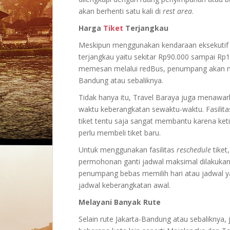
akan berhenti satu kali di
rest area
.
Harga
Tiket
Terjangkau
Meskipun menggunakan kendaraan eksekutif de
terjangkau yaitu sekitar Rp90.000 sampai Rp10
memesan melalui redBus, penumpang akan me
Bandung atau sebaliknya.
Tidak hanya itu, Travel Baraya juga menawark
waktu keberangkatan sewaktu-waktu. Fasilita
tiket tentu saja sangat membantu karena keti
perlu membeli tiket baru.
Untuk menggunakan fasilitas
reschedule
tiket
permohonan ganti jadwal maksimal dilakuka
penumpang bebas memilih hari atau jadwal ya
jadwal keberangkatan awal.
Melayani Banyak Rute
Selain rute Jakarta-Bandung atau sebaliknya,