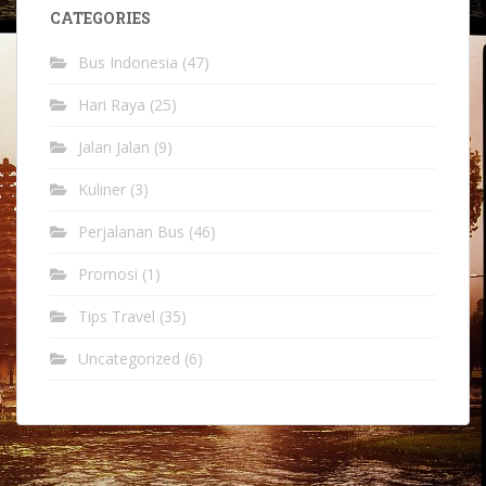
CATEGORIES
Bus Indonesia
(47)
Hari Raya
(25)
Jalan Jalan
(9)
Kuliner
(3)
Perjalanan Bus
(46)
Promosi
(1)
Tips Travel
(35)
Uncategorized
(6)