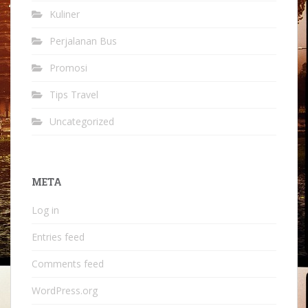
Kuliner
Perjalanan Bus
Promosi
Tips Travel
Uncategorized
META
Log in
Entries feed
Comments feed
WordPress.org