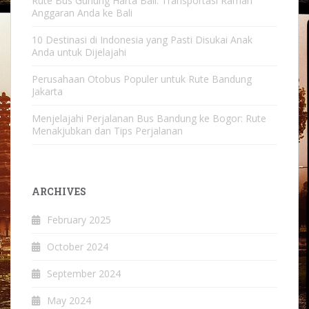
Rute Bus Gunung Harta Bali: Transportasi Ramah
Anggaran Anda ke Bali
10 Destinasi di Indonesia yang Pasti Disukai Anak
Anda untuk Dijelajahi
Perusahaan Otobus Populer untuk Rute Bandung
Jakarta
Menjelajahi Perjalanan Bus Bandung ke Bogor: Rute
Menakjubkan dan Tips Perjalanan
ARCHIVES
February 2025
October 2024
September 2024
May 2024