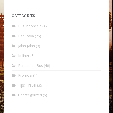
CATEGORIES
Bus Indonesia
(47)
Hari Raya
(25)
Jalan Jalan
(9)
Kuliner
(3)
Perjalanan Bus
(46)
Promosi
(1)
Tips Travel
(35)
Uncategorized
(6)