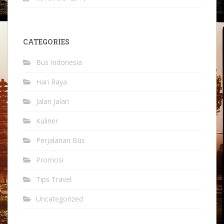
CATEGORIES
Bus Indonesia
Hari Raya
Jalan Jalan
Kuliner
Perjalanan Bus
Promosi
Tips Travel
Uncategorized