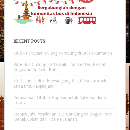
RECENT POSTS
Mudik Perayaan Pulang Kampung di Bulan Ramadan
Rute Bus Gunung Harta Bali: Transportasi Ramah
Anggaran Anda ke Bali
10 Destinasi di Indonesia yang Pasti Disukai Anak
Anda untuk Dijelajahi
Perusahaan Otobus Populer untuk Rute Bandung
Jakarta
Menjelajahi Perjalanan Bus Bandung ke Bogor: Rute
Menakjubkan dan Tips Perjalanan