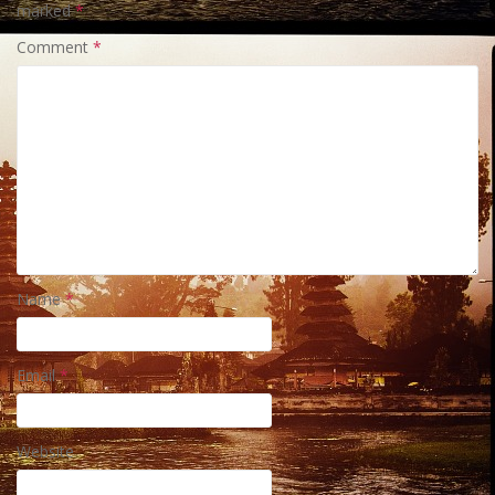
marked
*
Comment
*
Name
*
Email
*
Website