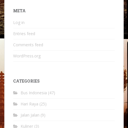
META
Log in
Entries feed
Comments feed
WordPress.org
CATEGORIES
Bus Indonesia
(47)
Hari Raya
(25)
Jalan Jalan
(9)
Kuliner
(3)